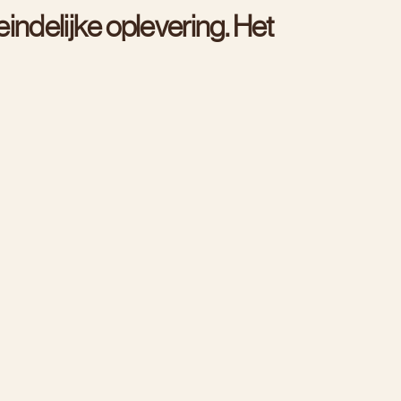
e
i
n
d
e
l
i
j
k
e
o
p
l
e
v
e
r
i
n
g
.
H
e
t