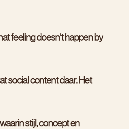
h
a
t
f
e
e
l
i
n
g
d
o
e
s
n
'
t
h
a
p
p
e
n
b
y
a
t
s
o
c
i
a
l
c
o
n
t
e
n
t
d
a
a
r
.
H
e
t
w
a
a
r
i
n
s
t
i
j
l
,
c
o
n
c
e
p
t
e
n