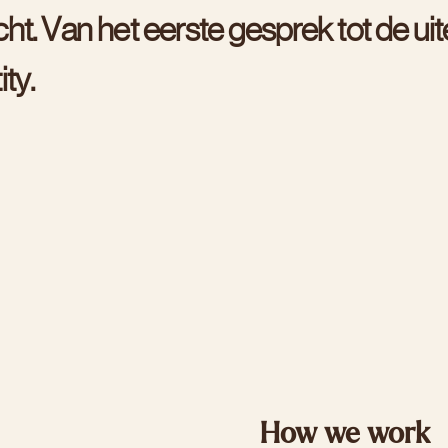
c
h
t
.
V
a
n
h
e
t
e
e
r
s
t
e
g
e
s
p
r
e
k
t
o
t
d
e
u
i
t
t
i
t
y
.
How we work