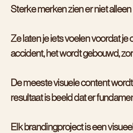
S
t
e
r
k
e
m
e
r
k
e
n
z
i
e
n
e
r
n
i
e
t
a
l
l
e
e
n
Z
e
l
a
t
e
n
j
e
i
e
t
s
v
o
e
l
e
n
v
o
o
r
d
a
t
j
e
a
c
c
i
d
e
n
t
,
h
e
t
w
o
r
d
t
g
e
b
o
u
w
d
,
z
o
D
e
m
e
e
s
t
e
v
i
s
u
e
l
e
c
o
n
t
e
n
t
w
o
r
d
t
r
e
s
u
l
t
a
a
t
i
s
b
e
e
l
d
d
a
t
e
r
f
u
n
d
a
m
e
E
l
k
b
r
a
n
d
i
n
g
p
r
o
j
e
c
t
i
s
e
e
n
v
i
s
u
e
e