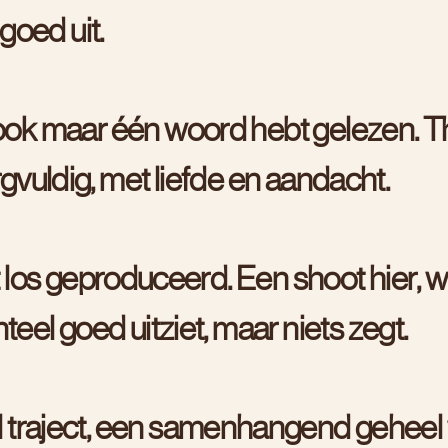
g
o
e
d
u
i
t
.
o
o
k
m
a
a
r
é
é
n
w
o
o
r
d
h
e
b
t
g
e
l
e
z
e
n
.
T
r
g
v
u
l
d
i
g
,
m
e
t
l
i
e
f
d
e
e
n
a
a
n
d
a
c
h
t
.
l
o
s
g
e
p
r
o
d
u
c
e
e
r
d
.
E
e
n
s
h
o
o
t
h
i
e
r
,
w
n
t
e
e
l
g
o
e
d
u
i
t
z
i
e
t
,
m
a
a
r
n
i
e
t
s
z
e
g
t
.
l
t
r
a
j
e
c
t
,
e
e
n
s
a
m
e
n
h
a
n
g
e
n
d
g
e
h
e
e
l