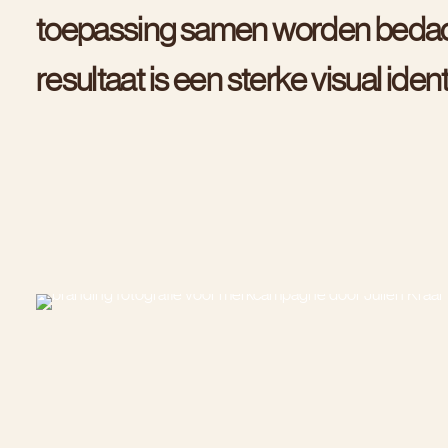
t
o
e
p
a
s
s
i
n
g
s
a
m
e
n
w
o
r
d
e
n
b
e
d
a
r
e
s
u
l
t
a
a
t
i
s
e
e
n
s
t
e
r
k
e
v
i
s
u
a
l
i
d
e
n