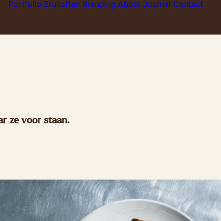
Portfolio
Bruiloften
Branding
About
Journal
Contact
r ze voor staan.