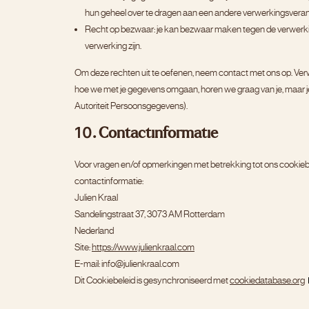
hun geheel over te dragen aan een andere verwerkingsveran
Recht op bezwaar: je kan bezwaar maken tegen de verwerkin
verwerking zijn.
Om deze rechten uit te oefenen, neem contact met ons op. Verwi
hoe we met je gegevens omgaan, horen we graag van je, maar je 
Autoriteit Persoonsgegevens).
10. Contactinformatie
Voor vragen en/of opmerkingen met betrekking tot ons cookieb
contactinformatie:
Julien Kraal
Sandelingstraat 37, 3073 AM Rotterdam
Nederland
Site:
https://www.julienkraal.com
E-mail:
info@
julienkraal.com
Dit Cookiebeleid is gesynchroniseerd met
cookiedatabase.org