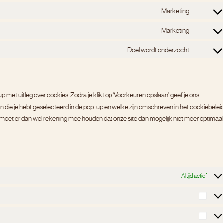
visual-
service
to
Marketing
compos
Consen
wordpr
service
to
Marketing
Consen
uncode
service
to
Doel wordt onderzocht
Consen
google-
service
to
fonts
youtub
service
p met uitleg over cookies. Zodra je klikt op ‘Voorkeuren opslaan’ geef je ons
diverse
die je hebt geselecteerd in de pop-up en welke zijn omschreven in het cookiebeleid
je moet er dan wel rekening mee houden dat onze site dan mogelijk niet meer optimaal
Altijd actief
Stati
Mark