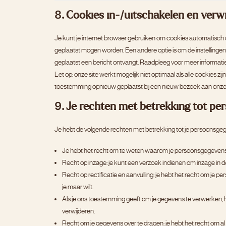
8. Cookies in-/uitschakelen en verw
Je kunt je internet browser gebruiken om cookies automatisch 
geplaatst mogen worden. Een andere optie is om de instellingen 
geplaatst een bericht ontvangt. Raadpleeg voor meer informatie o
Let op: onze site werkt mogelijk niet optimaal als alle cookies zij
toestemming opnieuw geplaatst bij een nieuw bezoek aan onze 
9. Je rechten met betrekking tot p
Je hebt de volgende rechten met betrekking tot je persoonsge
Je hebt het recht om te weten waarom je persoonsgegevens 
Recht op inzage: je kunt een verzoek indienen om inzage in 
Recht op rectificatie en aanvulling: je hebt het recht om je p
je maar wilt.
Als je ons toestemming geeft om je gegevens te verwerken, he
verwijderen.
Recht om je gegevens over te dragen: je hebt het recht om al