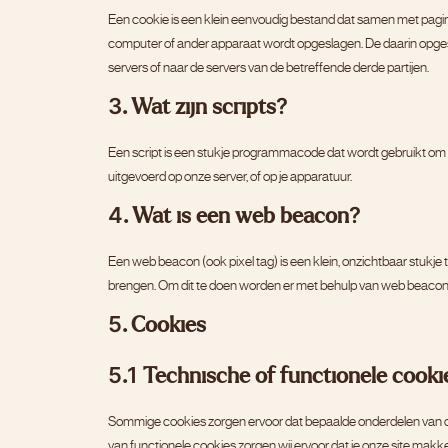
Een cookie is een klein eenvoudig bestand dat samen met pagina
computer of ander apparaat wordt opgeslagen. De daarin opges
servers of naar de servers van de betreffende derde partijen.
3. Wat zijn scripts?
Een script is een stukje programmacode dat wordt gebruikt om o
uitgevoerd op onze server, of op je apparatuur.
4. Wat is een web beacon?
Een web beacon (ook pixel tag) is een klein, onzichtbaar stukje t
brengen. Om dit te doen worden er met behulp van web beacons
5. Cookies
5.1 Technische of functionele cooki
Sommige cookies zorgen ervoor dat bepaalde onderdelen van de 
van functionele cookies zorgen wij ervoor dat je onze site makk